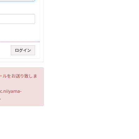
ールをお送り致しま
iyama-
。